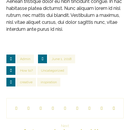
Aenean tristique dolor eu nibh tincidunt congue. In hac
habitasse platea dictumst. Nunc aliquam lorem id nisl
rutrum, nec mattis dui blandit. Vestibulum a maximus,
nisl vitae aliquet cursus, dui dolor sagittis nunc, vitae
interdum ante purus id nisi.
Admin
June 1, 2018
How to?
Uncategorized
creative
inspiration
Next