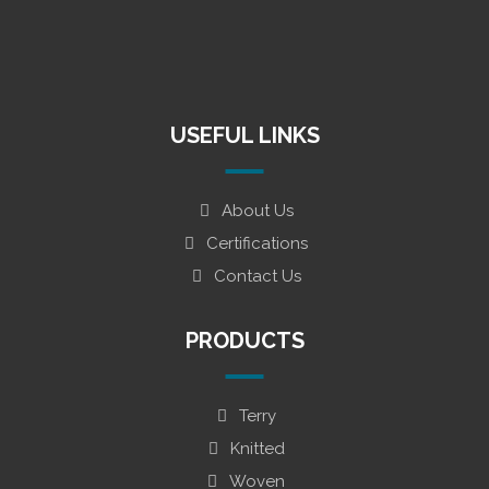
+92 321 875 50 24
info@samaavia.com.pk
18/1, Sector 12-D, North Karachi
Industrial Area Karachi - Pakistan.
USEFUL LINKS
About Us
Certifications
Contact Us
PRODUCTS
Terry
Knitted
Woven