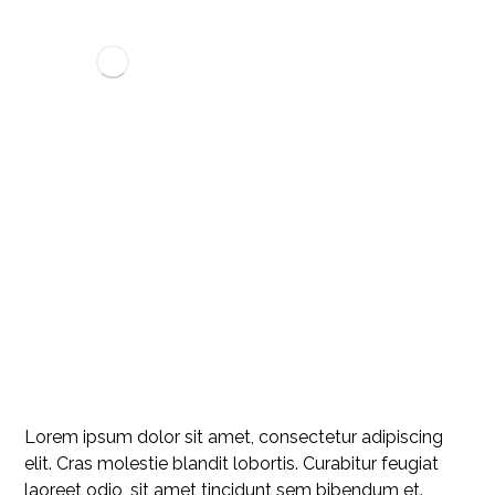
ALL ABOUT CREATIVITY
AND INSPIRATION
BLOG
HOW TO?
ALL ABOUT CREATIVITY 
Lorem ipsum dolor sit amet, consectetur adipiscing
elit. Cras molestie blandit lobortis. Curabitur feugiat
laoreet odio, sit amet tincidunt sem bibendum et.